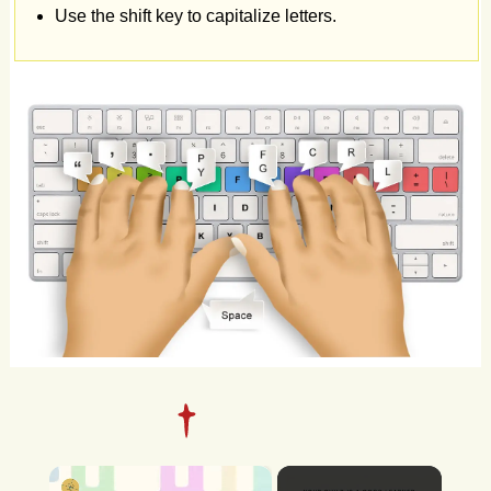
Use the shift key to capitalize letters.
P
c
c
'
P
Y
R
y
'
F
L
.
G
,
g
C
.
G
r
,
L
.
R
,
?
l
g
l
y
'
g
p
.
P
,
y
F
Y
G
g
R
L
Y
,
c
'
.
?
'
,
,
?
R
,
C
'
F
P
r
L
f
y
C
L
G
G
r
'
P
?
Y
G
g
'
P
p
p
?
F
F
y
y
l
R
r
C
g
.
L
R
p
p
p
.
F
p
c
.
c
,
g
G
.
y
C
'
l
P
,
R
R
c
'
L
R
c
r
?
F
.
,
f
'
C
Y
L
?
Y
C
?
L
'
'
Y
L
C
,
g
l
P
L
'
F
Y
G
r
F
P
'
Y
Y
P
?
,
p
P
C
G
c
Y
?
?
L
c
.
g
L
c
f
c
C
.
R
F
l
F
?
F
r
y
L
P
r
r
.
F
c
?
c
y
f
l
?
g
G
g
Y
,
C
l
r
F
C
f
L
p
f
g
R
,
R
P
.
C
,
.
?
P
p
G
y
L
G
f
C
g
y
G
L
c
R
?
C
r
.
l
Y
P
g
L
c
p
C
P
Y
R
'
F
'
×